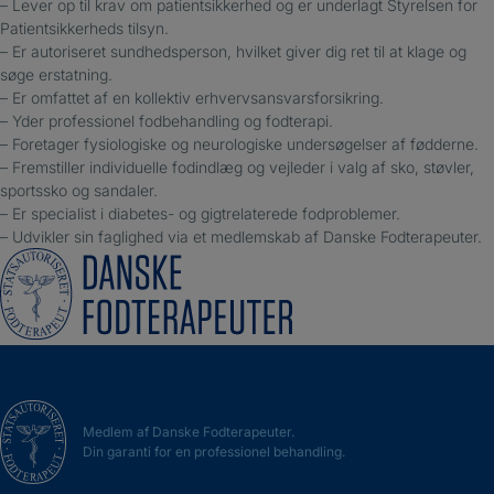
– Lever op til krav om patientsikkerhed og er underlagt Styrelsen for
Patientsikkerheds tilsyn.
– Er autoriseret sundhedsperson, hvilket giver dig ret til at klage og
søge erstatning.
– Er omfattet af en kollektiv erhvervsansvarsforsikring.
– Yder professionel fodbehandling og fodterapi.
– Foretager fysiologiske og neurologiske undersøgelser af fødderne.
– Fremstiller individuelle fodindlæg og vejleder i valg af sko, støvler,
sportssko og sandaler.
– Er specialist i diabetes- og gigtrelaterede fodproblemer.
– Udvikler sin faglighed via et medlemskab af Danske Fodterapeuter.
Medlem af Danske Fodterapeuter.
Din garanti for en professionel behandling.