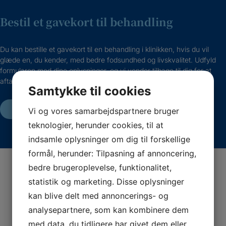
Bestil et gavekort til behandling
Du kan bestille et gavekort til en behandling i klinikken, hvis du vil
glæde en, du kender, med bedre fodsundhed og livskvalitet. Udfyld
formularen med dine oplysninger, og vi vender tilbage til dig for at
aftale mere om gavekortet.
Samtykke til cookies
BESTIL GAVEKORT
Vi og vores samarbejdspartnere bruger
teknologier, herunder cookies, til at
indsamle oplysninger om dig til forskellige
formål, herunder: Tilpasning af annoncering,
bedre brugeroplevelse, funktionalitet,
Vi giver os tid til dig
statistik og marketing. Disse oplysninger
kan blive delt med annoncerings- og
Vi kerer os om din fodsundhed og gør os umage med
analysepartnere, som kan kombinere dem
at møde dig, hvor du er, uanset om du er 14 eller 84
år.
med data, du tidligere har givet dem eller