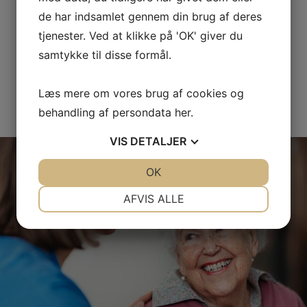
de har indsamlet gennem din brug af deres
Hos os har vi god tid til at komme godt omkring
tjenester. Ved at klikke på 'OK' giver du
fodproblemer og årsagerne til dem, mens du sidder i
stolen.
samtykke til disse formål.
LÆS MERE OM OS
Læs mere om vores brug af cookies og
behandling af persondata
her
.
VIS
DETALJER
JA
NEJ
OK
JA
NEJ
NØDVENDIGE
PRÆFERENCER
AFVIS ALLE
JA
NEJ
JA
NEJ
MARKETING
STATISTIK